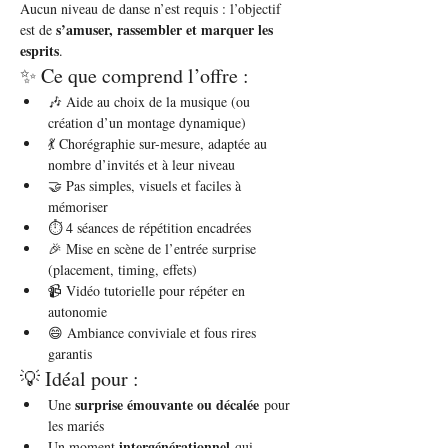
Aucun niveau de danse n’est requis : l’objectif 
s’amuser, rassembler et marquer les 
est de 
esprits
.
✨ Ce que comprend l’offre :
🎶 Aide au choix de la musique (ou 
création d’un montage dynamique)
💃 Chorégraphie sur-mesure, adaptée au 
nombre d’invités et à leur niveau
🤝 Pas simples, visuels et faciles à 
mémoriser
⏱️ 4 séances de répétition encadrées
🎉 Mise en scène de l’entrée surprise 
(placement, timing, effets)
📹 Vidéo tutorielle pour répéter en 
autonomie
😄 Ambiance conviviale et fous rires 
garantis
💡 Idéal pour :
surprise émouvante ou décalée
Une 
 pour 
les mariés
intergénérationnel
Un moment 
 qui 